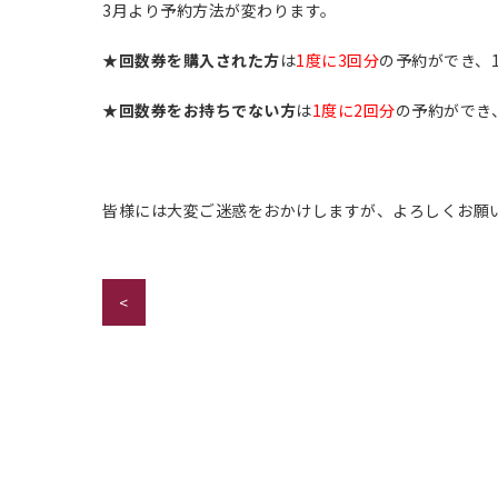
3月より予約方法が変わります。
★
回数券を購入された方
は
1度に3回分
の予約ができ、
★
回数券をお持ちでない方
は
1度に2回分
の予約ができ
皆様には大変ご迷惑をおかけしますが、よろしくお願
<